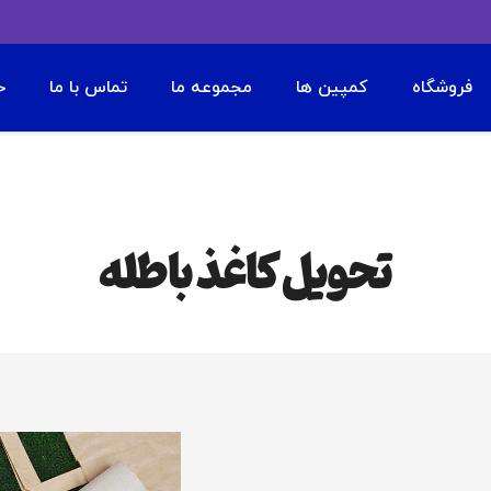
فروشگاه
کمپین ها
مجموعه ما
تماس با ما
ح
تحویل کاغذ باطله