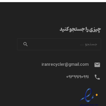
چیزی را جستجو کنید
جستجو
برای:
mail
iranrecycler@gmail.com
phone
09399190991